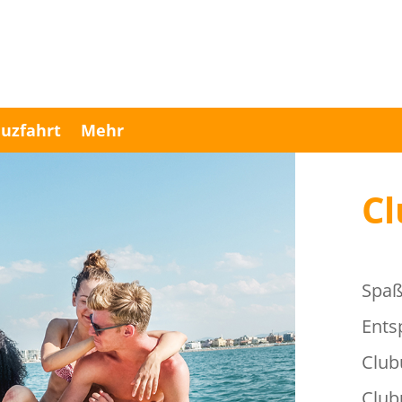
uzfahrt
Mehr
Cl
Spaß
Ents
Club
Club