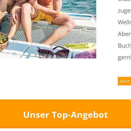
zuge
Well
Abe
Buch
gern
Mein
Unser Top-Angebot