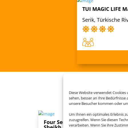
TUI MAGIC LIFE 
Serik, Türkische Riv
Buchen Si
Diese Website verwendet Cookies u
sehen, besser an Ihre Bedürfnisse
unsere Besucher kommen oder um u
Um Ihnen ein optimales Erlebnis z
zuzugreifen. Wenn Sie diesen Tech
Four Seasons Resort Sharm El
verarbeiten. Wenn Sie ihre Zusti
Sheikh