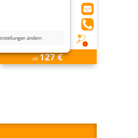
Schöneck (Vogtlandkreis),
Vogtland
instellungen ändern
127 €
ab