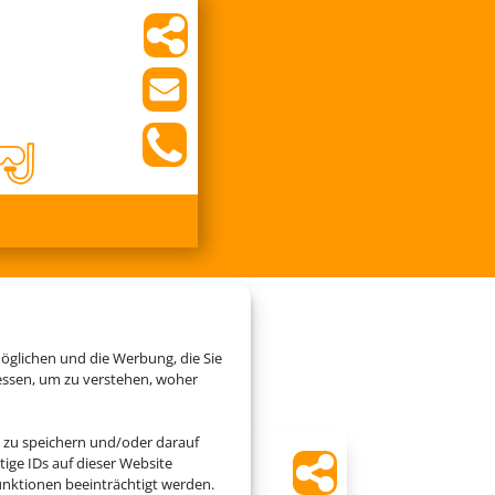
Cluburlaub
öglichen und die Werbung, die Sie
essen, um zu verstehen, woher
 zu speichern und/oder darauf
ige IDs auf dieser Website
IFA Schöneck Hotel &
nktionen beeinträchtigt werden.
Ferienpark