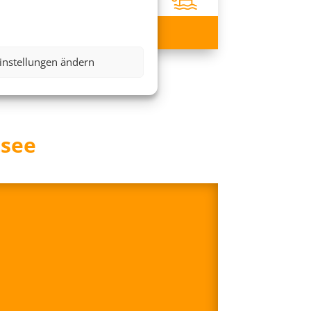
536 €
ab
instellungen ändern
tsee