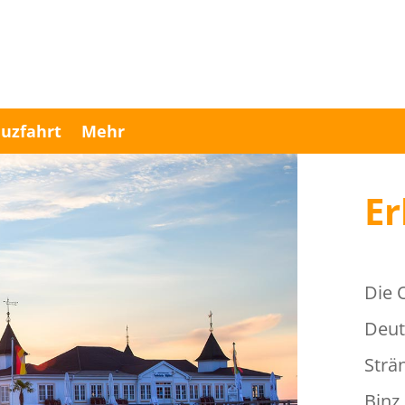
uzfahrt
Mehr
Er
Die 
Deut
Strä
Binz