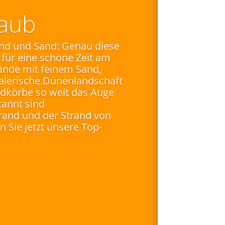
laub
nd und Sand: Genau diese
 für eine schöne Zeit am
rände mit feinem Sand,
malerische Dünenlandschaft
dkörbe so weit das Auge
kannt sind
rand und der Strand von
 Sie jetzt unsere Top-