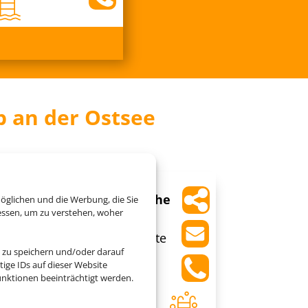
b an der Ostsee
Yachthafenresidenz Hohe
öglichen und die Werbung, die Sie
Düne
essen, um zu verstehen, woher
Warnemünde, Ostseeküste
Mecklenburg
 zu speichern und/oder darauf
ige IDs auf dieser Website
nktionen beeinträchtigt werden.