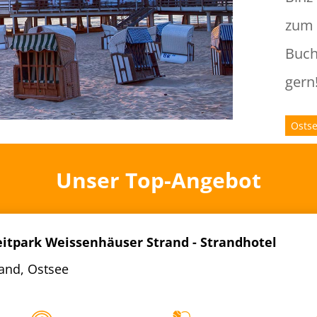
zum 
Buch
gern
Osts
Unser Top-Angebot
eitpark Weissenhäuser Strand - Strandhotel
and, Ostsee